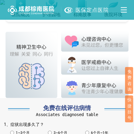
医院概况
护理园地
棕南故事
医院环境
免
费
咨
询
快
捷
免费在线评估病情
挂
Associates diagnosed table
号
1、症状出现多久了？
1~3个月
3~6个月
6个月~1年