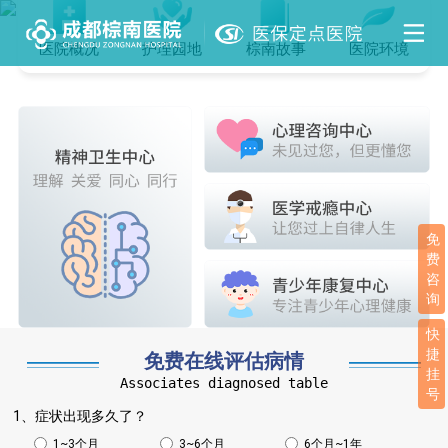
医院概况
护理园地
棕南故事
医院环境
免
费
咨
询
快
捷
免费在线评估病情
挂
Associates diagnosed table
号
1、症状出现多久了？
1~3个月
3~6个月
6个月~1年