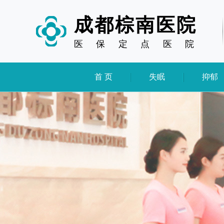
成都棕南医院
医
保
定
点
医
院
首 页
失眠
抑郁