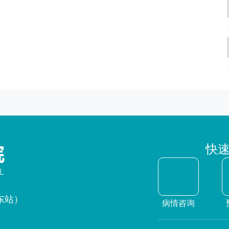
快
东站）
病情咨询