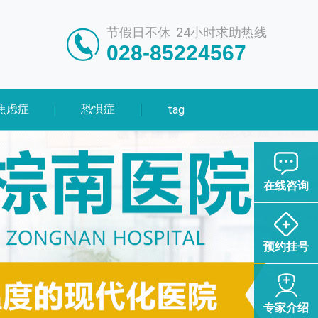
节假日不休 24小时求助热线
028-85224567
焦虑症
恐惧症
tag
在线咨询
预约挂号
专家介绍